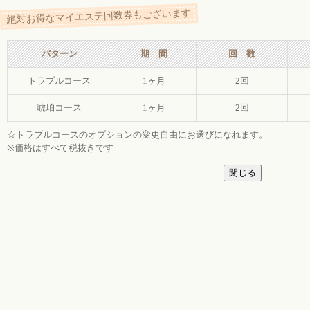
絶対お得なマイエステ回数券もございます
パターン
期 間
回 数
トラブルコース
1ヶ月
2回
琥珀コース
1ヶ月
2回
☆トラブルコースのオプションの変更自由にお選びになれます。
※価格はすべて税抜きです